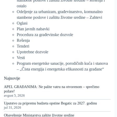
stambene poslove i zaštitu životne sredine – Rešenja i
ostalo
Odeljenje za urbanizam, građevinarstvo, komunalno
stambene poslove i zaštitu životne sredine – Zahtevi
Oglasi
Plan javnih nabavki
Procedura za građevinske dozvole
Rešenja
Tenderi
Upotrebne dozvole
Vesti
Program energetske sanacije, porodičnih kuća i stanova
– „Čista energija i energetska efikasnosti za građane“
Najnovije
APEL GRAĐANIMA: Ne palite vatru na otvorenom – sprečimo
požare!
avgust 5, 2026
Uputstvo za pripremu budzeta opstine Bogatic za 2027. godinu
jul 31, 2026
Obaveštenje Ministarstva zaštite životne sredine