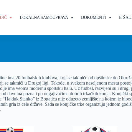
DIČ
LOKALNA SAMOUPRAVA
DOKUMENTI
E-ŠAL
ine ima 20 fudbalskih klubova, koji se takmiče od opštinske do Okruž
oji se takmiči u Drugoj ligi. Takođe, u svakom naseljenom mestu postoje
lje ima veoma modernu sportsku halu. Uz fudbal, razvijeni su i drugi po
od davnina poznati po odgajivačima dobrih trkačkih konja. Konjički s
“Hajduk Stanko” iz Bogatića nije oduzeto zemljište na kojem je hipod
itnih grla iz cele države. Sada se konjičke trke organizuju jednom godiš
.