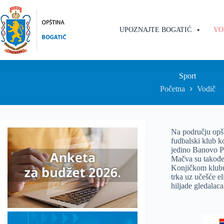
UPOZNAJTE BOGATIĆ
VO
Sport
Početna
Vodič
Na području opšt
fudbalski klub k
jedino Banovo Po
Mačva su takođe 
Konjičkom klubu 
trka uz učešće el
hiljade gledalaca