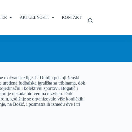
TER
AKTUELNOSTI
KONTAKT
ne mačvanske lige. U Dublju postoji ženski
 uređena fudbalska igrališta sa tribinama, dok
jedinačni i kolektivni sportovi. Bogatić i
port je nekada bio veoma razvijen. Dok
rom, godišnje se organizovalo više konjičkih
nje, na Božić, i posmatra ih između dve i tri