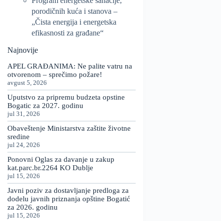
Program energetske sanacije,
porodičnih kuća i stanova –
„Čista energija i energetska
efikasnosti za građane“
Najnovije
APEL GRAĐANIMA: Ne palite vatru na
otvorenom – sprečimo požare!
avgust 5, 2026
Uputstvo za pripremu budzeta opstine
Bogatic za 2027. godinu
jul 31, 2026
Obaveštenje Ministarstva zaštite životne
sredine
jul 24, 2026
Ponovni Oglas za davanje u zakup
kat.parc.br.2264 KO Dublje
jul 15, 2026
Javni poziv za dostavljanje predloga za
dodelu javnih priznanja opštine Bogatić
za 2026. godinu
jul 15, 2026