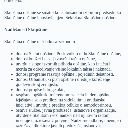
određeno.
Skupština opštine se smatra konstituisanom izborom predsednika
Skupštine opštine i postavljenjem Sekretara Skupštine opštine.
Nadležnosti Skupštine
Skupština opštine u skladu sa zakonom
donosi Statut opštine i Poslovnik o radu Skupštine opštine;
donosi budžet i usvaja završni račun opštine,
utvrđuje stope izvornih prihoda opštine, kao i način i
merila za određivanje visine lokalnih taksa i naknada,
donosi programe razvoja opštine i pojedinih delatnosti,
donosi Urbanistički plan opštine i uređuje korišćenje
građevinskog zemljišta,
donosi propise i druge akte,
raspisuje opštinski referendum za celu ili deo opštine,
izjašnjava se o predlozima sadržanim u građanskoj
inicijativi i utvrđuje predlog odluke o samodoprinosu,
osniva službe, javna preduzeća, ustanove i organizacije,
utvrđene Statutom i vrši nadzor nad njihovim radom,
imenuje i razrešava Upravne i Nadzorne odbore, imenuje i
razrešava direktore javnih preduzeća, ustanova,