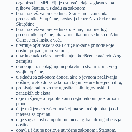
organizacija, sllžbi čiji je osnivač i daje saglasnost na
njihove Statute, u skladu sa zakonom
bira i razrešava predsednika Skupštine i zamenika
predsednika Skupštine, postavlja i razrešava Sekretara
Skupštine,
bira i razrešava predsednika opštine, i na predlog
predsednika opštine, bira zamenika predsednika opštine i
članove opštinskog veća,
utvrđuje opštinske takse i druge lokalne prihode koje
opštini pripadaju po zakonu,
utvrđuje naknade za uređivanje i korišćenje gađevinskog
zemljišta,
otuđenju i raspolaganju nepokretnim stvarima u javnoj
svojini opštine,
u skladu sa zakonom donosi akte o javnom zadživanju
opštine, u skladu sa zakonom kojim se uređuje javni dug,
propisuje radno vreme ugostiteljskih, trgovinskih i
zanatskih objekata,
daje mišljenje o republičkom i regionalnom prostornom
planu,
daje mišljenje o zakonima kojima se uređuju pitanja od
interesa za opštinu,
daje saglasnost na upotrebu imena, grba i druog obeležja
opštine,
obavlja i druge poslove utvrđene zakonom i Statutom.