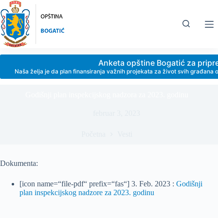
Skip
to
content
Anketa opštine Bogatić za prip
Naša želja je da plan finansiranja važnih projekata za život svih građan
Godišnji plan inspekcijskog nadzora za 2023. godinu
februar 3, 2023
Početna
Vesti
Dokumenta:
[icon name=“file-pdf“ prefix=“fas“] 3. Feb. 2023 :
Godišnji
plan inspekcijskog nadzore za 2023. godinu