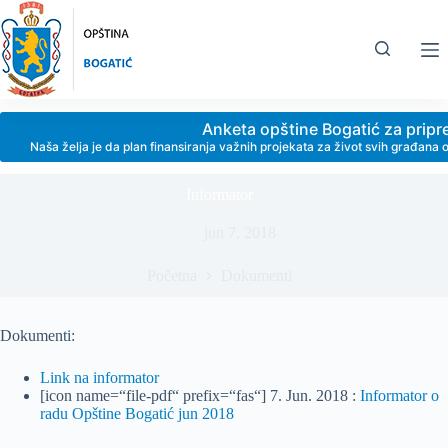
Skip
to
content
Anketa opštine Bogatić za prip
Naša želja je da plan finansiranja važnih projekata za život svih građan
Informator
jun 7, 2018
Početna
Dokumenti
Dokumenti:
Link na informator
[icon name=“file-pdf“ prefix=“fas“] 7. Jun. 2018 :
Informator o
radu Opštine Bogatić jun 2018