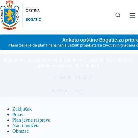
Skip
to
content
Anketa opštine Bogatić za prip
Naša želja je da plan finansiranja važnih projekata za život svih građan
Javni poziv za učešće u javnoj raspravi o Nacrtu odluke o budžetu
opštine Bogatić za 2025. godinu
decembar 10, 2024
Početna
Vesti
Zaključak
Poziv
Plan javne rasprave
Nacrt budžeta
Obrazac