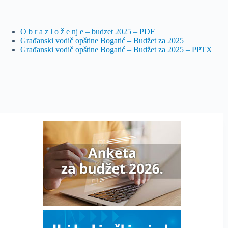
O b r a z l o ž e nj e – budzet 2025 – PDF
Građanski vodič opštine Bogatić – Budžet za 2025
Građanski vodič opštine Bogatić – Budžet za 2025 – PPTX