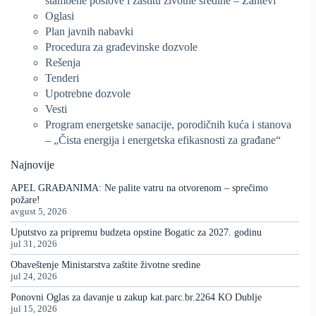
stambene poslove i zaštitu životne sredine – Zahtevi
Oglasi
Plan javnih nabavki
Procedura za građevinske dozvole
Rešenja
Tenderi
Upotrebne dozvole
Vesti
Program energetske sanacije, porodičnih kuća i stanova
– „Čista energija i energetska efikasnosti za građane“
Najnovije
APEL GRAĐANIMA: Ne palite vatru na otvorenom – sprečimo
požare!
avgust 5, 2026
Uputstvo za pripremu budzeta opstine Bogatic za 2027. godinu
jul 31, 2026
Obaveštenje Ministarstva zaštite životne sredine
jul 24, 2026
Ponovni Oglas za davanje u zakup kat.parc.br.2264 KO Dublje
jul 15, 2026