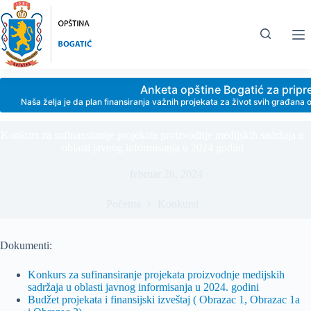
Skip
to
content
Anketa opštine Bogatić za prip
Naša želja je da plan finansiranja važnih projekata za život svih građan
Konkurs za sufinansiranje projekata proizvodnje medijskih sadržaja u
oblasti javnog informisanja u 2024 godini
februar 28, 2024
Početna
Konkursi
Dokumenti:
Konkurs za sufinansiranje projekata proizvodnje medijskih
sadržaja u oblasti javnog informisanja u 2024. godini
Budžet projekata i finansijski izveštaj ( Obrazac 1, Obrazac 1a