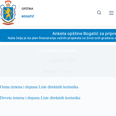
Skip
to
content
Anketa opštine Bogatić za prip
Naša želja je da plan finansiranja važnih projekata za život svih građan
Liste direktnih korisnika
avgust 15, 2024
Početna
Vesti
Osma izmena i dopuna Liste direktnih korisnika
Deveta izmena i dopuna Liste direktnih korisnika