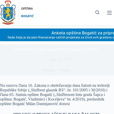
Skip
to
content
Anketa opštine Bogatić za prip
Naša želja je da plan finansiranja važnih projekata za život svih građan
ODLUKA O PROGLAŠENJU DANA ŽALOSTI
maj 25, 2026
Početna
Vesti
Na osnovu člana 16. Zakona o obeležavanju dana žalosti na teritoriji
Republike Srbije („Službeni glasnik RS“, br. 101/2005 i 30/2010) i
člana 65. Statuta opštine Bogatić („Službenom listu grada Šapca i
opština: Bogatić, Vladimirci i Koceljeva“ br. 4/2019), predsednik
opštine Bogatić Milan Damnjanović donosi