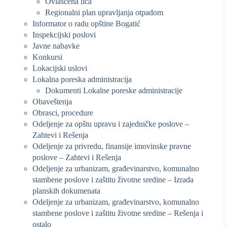
Ovlašćena lica
Regionalni plan upravljanja otpadom
Informator o radu opštine Bogatić
Inspekcijski poslovi
Javne nabavke
Konkursi
Lokacijski uslovi
Lokalna poreska administracija
Dokumenti Lokalne poreske administracije
Obaveštenja
Obrasci, procedure
Odeljenje za opštu upravu i zajedničke poslove –
Zahtevi i Rešenja
Odeljenje za privredu, finansije imovinske pravne
poslove – Zahtevi i Rešenja
Odeljenje za urbanizam, građevinarstvo, komunalno
stambene poslove i zaštitu životne sredine – Izrada
planskih dokumenata
Odeljenje za urbanizam, građevinarstvo, komunalno
stambene poslove i zaštitu životne sredine – Rešenja i
ostalo