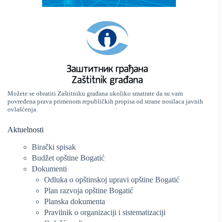
Možete se obratiti Zaštitniku građana ukoliko smatrate da su vam
povređena prava primenom republičkih propisa od strane nosilaca javnih
ovlašćenja.
Aktuelnosti
Birački spisak
Budžet opštine Bogatić
Dokumenti
Odluka o opštinskoj upravi opštine Bogatić
Plan razvoja opštine Bogatić
Planska dokumenta
Pravilnik o organizaciji i sistematizaciji