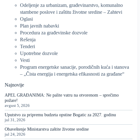
Odeljenje za urbanizam, građevinarstvo, komunalno
stambene poslove i zaštitu životne sredine – Zahtevi
Oglasi
Plan javnih nabavki
Procedura za građevinske dozvole
Rešenja
Tenderi
Upotrebne dozvole
Vesti
Program energetske sanacije, porodičnih kuća i stanova
– „Čista energija i energetska efikasnosti za građane“
Najnovije
APEL GRAĐANIMA: Ne palite vatru na otvorenom – sprečimo
požare!
avgust 5, 2026
Uputstvo za pripremu budzeta opstine Bogatic za 2027. godinu
jul 31, 2026
Obaveštenje Ministarstva zaštite životne sredine
jul 24, 2026