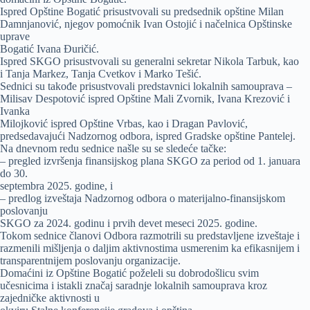
Ispred Opštine Bogatić prisustvovali su predsednik opštine Milan
Damnjanović, njegov pomoćnik Ivan Ostojić i načelnica Opštinske
uprave
Bogatić Ivana Đuričić.
Ispred SKGO prisustvovali su generalni sekretar Nikola Tarbuk, kao
i Tanja Markez, Tanja Cvetkov i Marko Tešić.
Sednici su takođe prisustvovali predstavnici lokalnih samouprava –
Milisav Despotović ispred Opštine Mali Zvornik, Ivana Krezović i
Ivanka
Milojković ispred Opštine Vrbas, kao i Dragan Pavlović,
predsedavajući Nadzornog odbora, ispred Gradske opštine Pantelej.
Na dnevnom redu sednice našle su se sledeće tačke:
– pregled izvršenja finansijskog plana SKGO za period od 1. januara
do 30.
septembra 2025. godine, i
– predlog izveštaja Nadzornog odbora o materijalno-finansijskom
poslovanju
SKGO za 2024. godinu i prvih devet meseci 2025. godine.
Tokom sednice članovi Odbora razmotrili su predstavljene izveštaje i
razmenili mišljenja o daljim aktivnostima usmerenim ka efikasnijem i
transparentnijem poslovanju organizacije.
Domaćini iz Opštine Bogatić poželeli su dobrodošlicu svim
učesnicima i istakli značaj saradnje lokalnih samouprava kroz
zajedničke aktivnosti u