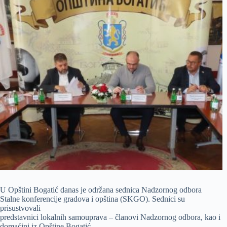
U Opštini Bogatić danas je održana sednica Nadzornog odbora
Stalne konferencije gradova i opština (SKGO). Sednici su
prisustvovali
predstavnici lokalnih samouprava – članovi Nadzornog odbora, kao i
domaćini iz Opštine Bogatić.