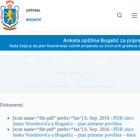
Skip
to
content
Anketa opštine Bogatić za prip
Naša želja je da plan finansiranja važnih projekata za život svih građan
PDR ulice Janka Veselinovića u Bogatiću
septembar 6, 2016
Početna
Dokumenti
Planska dokumenta
Dokumenti:
[icon name=“file-pdf“ prefix=“fas“] 6. Sep. 2016 :
PDR ulice
Janka Veselinovića u Bogatiću – plan primene površina
[icon name=“file-pdf“ prefix=“fas“] 6. Sep. 2016 :
PDR ulice
Janka Veselinovića u Bogatiću – plan primene površina – tekst