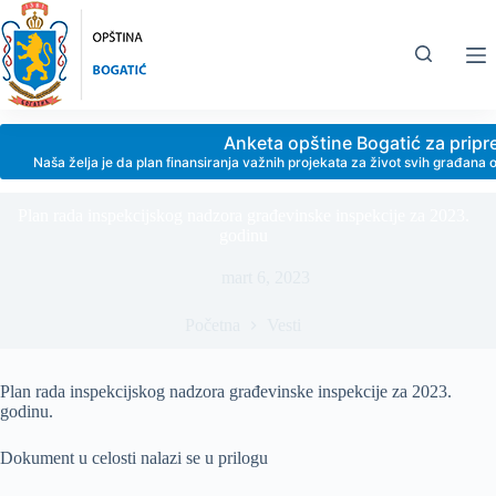
Skip
to
content
Anketa opštine Bogatić za prip
Naša želja je da plan finansiranja važnih projekata za život svih građan
Plan rada inspekcijskog nadzora građevinske inspekcije za 2023.
godinu
mart 6, 2023
Početna
Vesti
Plan rada inspekcijskog nadzora građevinske inspekcije za 2023.
godinu.
Dokument u celosti nalazi se u prilogu