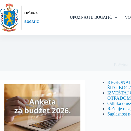
Skip
to
content
UPOZNAJTE BOGATIĆ
VO
Početna
REGIONAL
ŠID I BOG
IZVEŠTAJ
OTPADOM 
Odluka o usv
Rešenje o sa
Saglasnost n