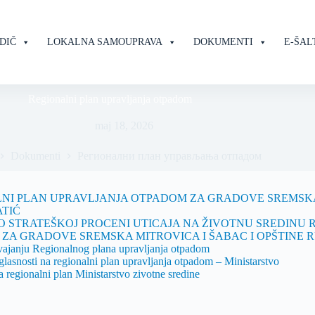
DIČ
LOKALNA SAMOUPRAVA
DOKUMENTI
E-ŠAL
Regionalni plan upravljanja otpadom
maj 18, 2026
Dokumenti
Регионални план управљања отпадом
NI PLAN UPRAVLJANJA OTPADOM ZA GRADOVE SREMSKA 
ATIĆ
 O STRATEŠKOJ PROCENI UTICAJA NA ŽIVOTNU SREDINU
ZA GRADOVE SREMSKA MITROVICA I ŠABAC I OPŠTINE RU
ajanju Regionalnog plana upravljanja otpadom
glasnosti na regionalni plan upravljanja otpadom – Ministarstvo
a regionalni plan Ministarstvo zivotne sredine