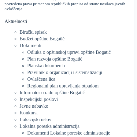
povređena prava primenom republičkih propisa od strane nosilaca javnih
ovlašćenja.
Aktuelnosti
Birački spisak
Budžet opštine Bogatić
Dokumenti
Odluka o opštinskoj upravi opštine Bogatić
Plan razvoja opštine Bogatić
Planska dokumenta
Pravilnik o organizaciji i sistematizaciji
Ovlašćena lica
Regionalni plan upravljanja otpadom
Informator o radu opštine Bogatić
Inspekcijski poslovi
Javne nabavke
Konkursi
Lokacijski uslovi
Lokalna poreska administracija
Dokumenti Lokalne poreske administracije