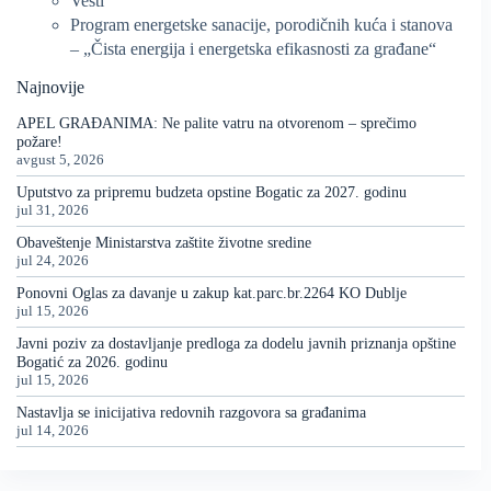
Vesti
Program energetske sanacije, porodičnih kuća i stanova
– „Čista energija i energetska efikasnosti za građane“
Najnovije
APEL GRAĐANIMA: Ne palite vatru na otvorenom – sprečimo
požare!
avgust 5, 2026
Uputstvo za pripremu budzeta opstine Bogatic za 2027. godinu
jul 31, 2026
Obaveštenje Ministarstva zaštite životne sredine
jul 24, 2026
Ponovni Oglas za davanje u zakup kat.parc.br.2264 KO Dublje
jul 15, 2026
Javni poziv za dostavljanje predloga za dodelu javnih priznanja opštine
Bogatić za 2026. godinu
jul 15, 2026
Nastavlja se inicijativa redovnih razgovora sa građanima
jul 14, 2026