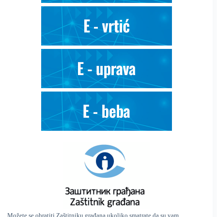
Možete se obratiti Zaštitniku građana ukoliko smatrate da su vam