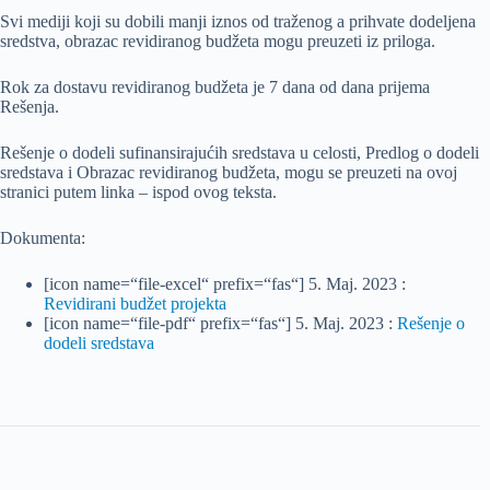
Svi mediji koji su dobili manji iznos od traženog a prihvate dodeljena
sredstva, obrazac revidiranog budžeta mogu preuzeti iz priloga.
Rok za dostavu revidiranog budžeta je 7 dana od dana prijema
Rešenja.
Rešenje o dodeli sufinansirajućih sredstava u celosti, Predlog o dodeli
sredstava i Obrazac revidiranog budžeta, mogu se preuzeti na ovoj
stranici putem linka – ispod ovog teksta.
Dokumenta:
[icon name=“file-excel“ prefix=“fas“] 5. Maj. 2023 :
Revidirani budžet projekta
[icon name=“file-pdf“ prefix=“fas“] 5. Maj. 2023 :
Rešenje o
dodeli sredstava