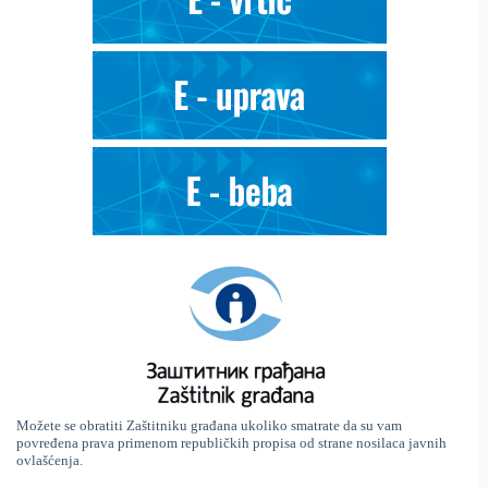
Možete se obratiti Zaštitniku građana ukoliko smatrate da su vam
povređena prava primenom republičkih propisa od strane nosilaca javnih
ovlašćenja.