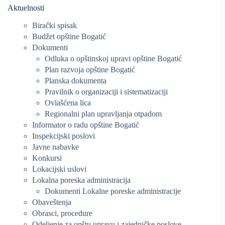
Aktuelnosti
Birački spisak
Budžet opštine Bogatić
Dokumenti
Odluka o opštinskoj upravi opštine Bogatić
Plan razvoja opštine Bogatić
Planska dokumenta
Pravilnik o organizaciji i sistematizaciji
Ovlašćena lica
Regionalni plan upravljanja otpadom
Informator o radu opštine Bogatić
Inspekcijski poslovi
Javne nabavke
Konkursi
Lokacijski uslovi
Lokalna poreska administracija
Dokumenti Lokalne poreske administracije
Obaveštenja
Obrasci, procedure
Odeljenje za opštu upravu i zajedničke poslove –