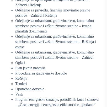
Zahtevi i Rešenja
Odeljenje za privredu, finansije imovinske pravne
poslove – Zahtevi i Rešenja
Odeljenje za urbanizam, građevinarstvo, komunalno
stambene poslove i zaštitu životne sredine – Izrada
planskih dokumenata
Odeljenje za urbanizam, građevinarstvo, komunalno
stambene poslove i zaštitu životne sredine – Rešenja i
ostalo
Odeljenje za urbanizam, građevinarstvo, komunalno
stambene poslove i zaštitu životne sredine – Zahtevi
Oglasi
Plan javnih nabavki
Procedura za građevinske dozvole
Rešenja
Tenderi
Upotrebne dozvole
Vesti
Program energetske sanacije, porodičnih kuća i stanova
– „Čista energija i energetska efikasnosti za građane“