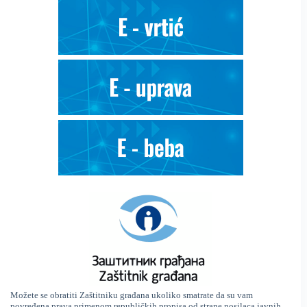
Možete se obratiti Zaštitniku građana ukoliko smatrate da su vam
povređena prava primenom republičkih propisa od strane nosilaca javnih