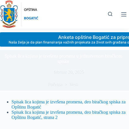
Skip
to
content
Anketa opštine Bogatić za prip
Naša želja je da plan finansiranja važnih projekata za život svih građan
Spisak lica kojima je izvršena promena u jedinstvenom biračkom
spisku
februar 20, 2025
Početna
Vesti
Spisak lica kojima je izvršena promena, deo biračkog spiska za
Opštinu Bogatić
Spisak lica kojima je izvršena promena, deo biračkog spiska za
Opštinu Bogatić, strana 2