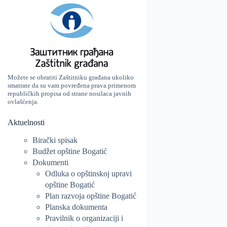
Možete se obratiti Zaštitniku građana ukoliko
smatrate da su vam povređena prava primenom
republičkih propisa od strane nosilaca javnih
ovlašćenja.
Aktuelnosti
Birački spisak
Budžet opštine Bogatić
Dokumenti
Odluka o opštinskoj upravi
opštine Bogatić
Plan razvoja opštine Bogatić
Planska dokumenta
Pravilnik o organizaciji i