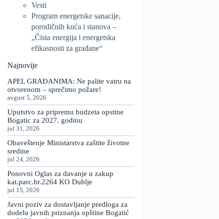
Vesti
Program energetske sanacije,
porodičnih kuća i stanova –
„Čista energija i energetska
efikasnosti za građane“
Najnovije
APEL GRAĐANIMA: Ne palite vatru na
otvorenom – sprečimo požare!
avgust 5, 2026
Uputstvo za pripremu budzeta opstine
Bogatic za 2027. godinu
jul 31, 2026
Obaveštenje Ministarstva zaštite životne
sredine
jul 24, 2026
Ponovni Oglas za davanje u zakup
kat.parc.br.2264 KO Dublje
jul 15, 2026
Javni poziv za dostavljanje predloga za
dodelu javnih priznanja opštine Bogatić