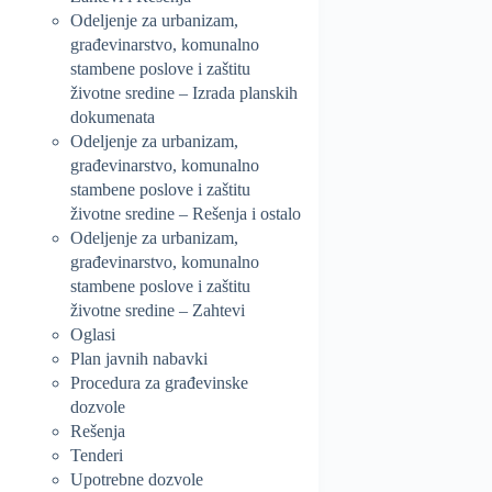
Odeljenje za urbanizam,
građevinarstvo, komunalno
stambene poslove i zaštitu
životne sredine – Izrada planskih
dokumenata
Odeljenje za urbanizam,
građevinarstvo, komunalno
stambene poslove i zaštitu
životne sredine – Rešenja i ostalo
Odeljenje za urbanizam,
građevinarstvo, komunalno
stambene poslove i zaštitu
životne sredine – Zahtevi
Oglasi
Plan javnih nabavki
Procedura za građevinske
dozvole
Rešenja
Tenderi
Upotrebne dozvole