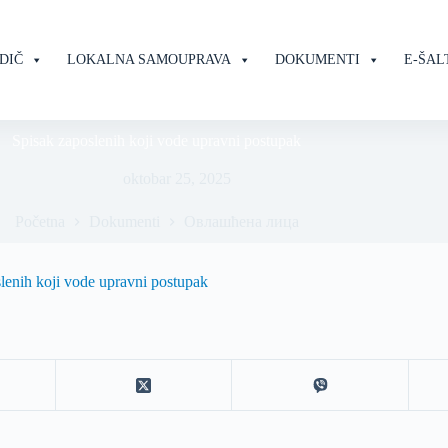
DIČ
LOKALNA SAMOUPRAVA
DOKUMENTI
E-ŠAL
Spisak zaposlenih koji vode upravni postupak
oktobar 25, 2025
Početna
Dokumenti
Овлашћена лица
lenih koji vode upravni postupak