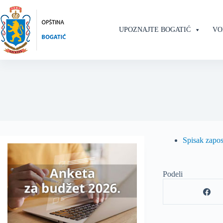
Skip
to
content
UPOZNAJTE BOGATIĆ
VO
Spisak zapos
Podeli