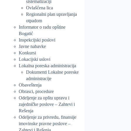
sistematizaciji
Ovlašćena lica
Regionalni plan upravljanja
otpadom
Informator o radu opštine
Bogatić
Inspekcijski poslovi
Javne nabavke
Konkursi
Lokacijski uslovi
Lokalna poreska administracija
Dokumenti Lokalne poreske
administracije
Obaveštenja
Obrasci, procedure
Odeljenje za opštu upravu i
zajedničke poslove – Zahtevi i
Rešenja
Odeljenje za privredu, finansije
imovinske pravne poslove –
Zahtevi i Rešenja