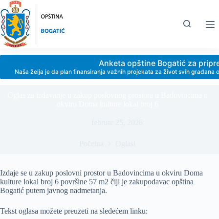
Skip
to
content
Anketa opštine Bogatić za prip
Naša želja je da plan finansiranja važnih projekata za život svih građan
Oglas za izdavanje u zakup poslovnog prostora u Badovincima u
okviru Doma kulture lokal broj 6
februar 25, 2026
Početna
Oglasi
Izdaje se u zakup poslovni prostor u Badovincima u okviru Doma
kulture lokal broj 6 površine 57 m2 čiji je zakupodavac opština
Bogatić putem javnog nadmetanja.
Tekst oglasa možete preuzeti na sledećem linku: