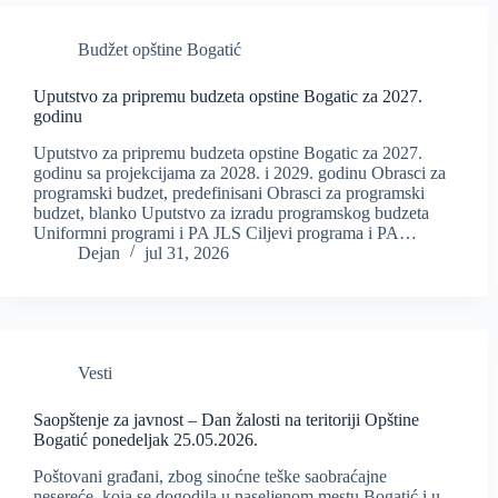
Budžet opštine Bogatić
Uputstvo za pripremu budzeta opstine Bogatic za 2027.
godinu
Uputstvo za pripremu budzeta opstine Bogatic za 2027.
godinu sa projekcijama za 2028. i 2029. godinu Obrasci za
programski budzet, predefinisani Obrasci za programski
budzet, blanko Uputstvo za izradu programskog budzeta
Uniformni programi i PA JLS Ciljevi programa i PA…
Dejan
jul 31, 2026
Vesti
Saopštenje za javnost – Dan žalosti na teritoriji Opštine
Bogatić ponedeljak 25.05.2026.
Poštovani građani, zbog sinoćne teške saobraćajne
nesereće, koja se dogodila u naseljenom mestu Bogatić i u