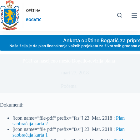
Skip
to
content
Anketa opštine Bogatić za prip
Naša želja je da plan finansiranja važnih projekata za život svih građan
PGR za naseljeno mesto Bogatić-revizija plana
mart 27, 2018
Početna
Dokumenti:
[icon name=“file-pdf“ prefix=“fas“] 23. Mar. 2018 :
Plan
saobraćaja karta 2
[icon name=“file-pdf“ prefix=“fas“] 23. Mar. 2018 :
Plan
saobraćaja karta 1