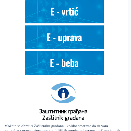
Možete se obratiti Zaštitniku građana ukoliko smatrate da su vam
povređena prava primenom republičkih propisa od strane nosilaca javnih