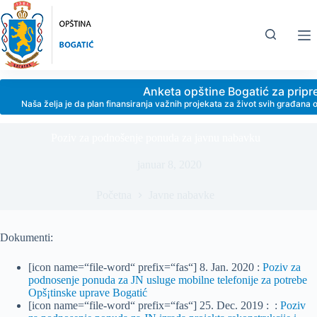
Skip
to
content
Anketa opštine Bogatić za prip
Naša želja je da plan finansiranja važnih projekata za život svih građan
Poziv za podnošenje ponuda za javnu nabavku
januar 8, 2020
Početna
Javne nabavke
Dokumenti:
[icon name=“file-word“ prefix=“fas“] 8. Jan. 2020 :
Poziv za
podnosenje ponuda za JN usluge mobilne telefonije za potrebe
Opš¡tinske uprave Bogatić
[icon name=“file-word“ prefix=“fas“] 25. Dec. 2019 : :
Poziv