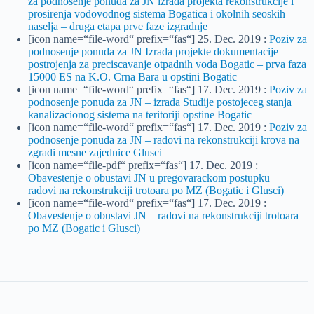
za podnosenje ponuda za JN izrada projekta rekonstrukcije i
prosirenja vodovodnog sistema Bogatica i okolnih seoskih
naselja – druga etapa prve faze izgradnje
[icon name=“file-word“ prefix=“fas“] 25. Dec. 2019 :
Poziv za
podnosenje ponuda za JN Izrada projekte dokumentacije
postrojenja za preciscavanje otpadnih voda Bogatic – prva faza
15000 ES na K.O. Crna Bara u opstini Bogatic
[icon name=“file-word“ prefix=“fas“] 17. Dec. 2019 :
Poziv za
podnosenje ponuda za JN – izrada Studije postojeceg stanja
kanalizacionog sistema na teritoriji opstine Bogatic
[icon name=“file-word“ prefix=“fas“] 17. Dec. 2019 :
Poziv za
podnosenje ponuda za JN – radovi na rekonstrukciji krova na
zgradi mesne zajednice Glusci
[icon name=“file-pdf“ prefix=“fas“] 17. Dec. 2019 :
Obavestenje o obustavi JN u pregovarackom postupku –
radovi na rekonstrukciji trotoara po MZ (Bogatic i Glusci)
[icon name=“file-word“ prefix=“fas“] 17. Dec. 2019 :
Obavestenje o obustavi JN – radovi na rekonstrukciji trotoara
po MZ (Bogatic i Glusci)