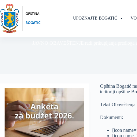
Skip
to
content
UPOZNAJTE BOGATIĆ
VO
JAVNO OBAVEŠTENJE radi prikupljanja predloga za sufi
Opština Bogatić ras
teritoriji opštine B
Tekst Obaveštenja u
Dokumenti:
[icon name=“
[icon name=“