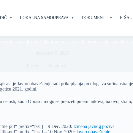
DIČ
LOKALNA SAMOUPRAVA
DOKUMENTI
E-ŠAL
nansiranje godišnjih programa sportskih organizacija na teritoriji o
decembar 5, 2020
Početna
Konkursi
pisala je Javno obaveštenje radi prikupljanja predloga za sufinansiranj
ogatiću 2021. godini.
 celosti, kao i Obrasci mogu se preuzeti putem linkova, na ovoj strani, 
file-pdf“ prefix=“fas“] – 9 Dec. 2020:
Izmena javnog poziva
file-pdf“ prefix=“fas“] – 10 Nov. 2020:
Javno obaveštenje