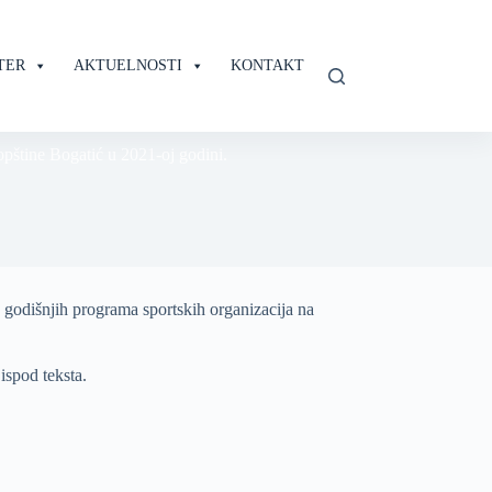
TER
AKTUELNOSTI
KONTAKT
pštine Bogatić u 2021-oj godini.
e godišnjih programa sportskih organizacija na
ispod teksta.