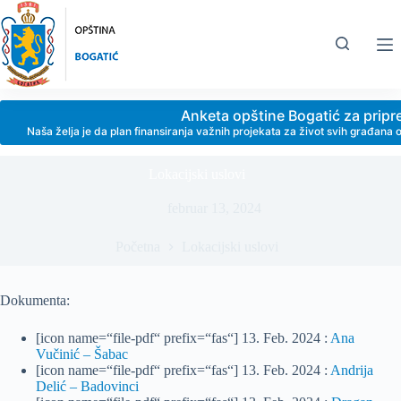
Skip
to
content
Anketa opštine Bogatić za prip
Naša želja je da plan finansiranja važnih projekata za život svih građan
Lokacijski uslovi
februar 13, 2024
Početna
Lokacijski uslovi
Dokumenta:
[icon name=“file-pdf“ prefix=“fas“] 13. Feb. 2024 :
Ana
Vučinić – Šabac
[icon name=“file-pdf“ prefix=“fas“] 13. Feb. 2024 :
Andrija
Delić – Badovinci