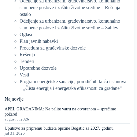
Odeljenje za urbanizam, građevinarstvo, komunalno
stambene poslove i zaštitu životne sredine – Rešenja i
ostalo
Odeljenje za urbanizam, građevinarstvo, komunalno
stambene poslove i zaštitu životne sredine – Zahtevi
Oglasi
Plan javnih nabavki
Procedura za građevinske dozvole
Rešenja
Tenderi
Upotrebne dozvole
Vesti
Program energetske sanacije, porodičnih kuća i stanova
– „Čista energija i energetska efikasnosti za građane“
Najnovije
APEL GRAĐANIMA: Ne palite vatru na otvorenom – sprečimo
požare!
avgust 5, 2026
Uputstvo za pripremu budzeta opstine Bogatic za 2027. godinu
jul 31, 2026