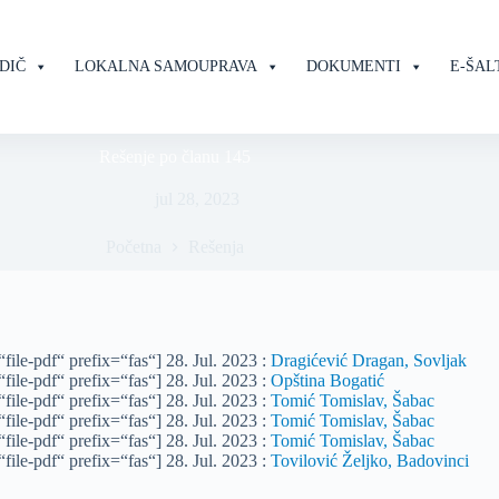
DIČ
LOKALNA SAMOUPRAVA
DOKUMENTI
E-ŠAL
Rešenje po članu 145
jul 28, 2023
Početna
Rešenja
file-pdf“ prefix=“fas“] 28. Jul. 2023 :
Dragićević Dragan, Sovljak
file-pdf“ prefix=“fas“] 28. Jul. 2023 :
Opština Bogatić
file-pdf“ prefix=“fas“] 28. Jul. 2023 :
Tomić Tomislav, Šabac
file-pdf“ prefix=“fas“] 28. Jul. 2023 :
Tomić Tomislav, Šabac
file-pdf“ prefix=“fas“] 28. Jul. 2023 :
Tomić Tomislav, Šabac
file-pdf“ prefix=“fas“] 28. Jul. 2023 :
Tovilović Željko, Badovinci