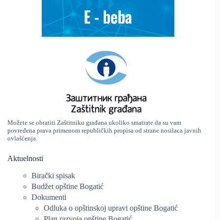
Možete se obratiti Zaštitniku građana ukoliko smatrate da su vam
povređena prava primenom republičkih propisa od strane nosilaca javnih
ovlašćenja.
Aktuelnosti
Birački spisak
Budžet opštine Bogatić
Dokumenti
Odluka o opštinskoj upravi opštine Bogatić
Plan razvoja opštine Bogatić