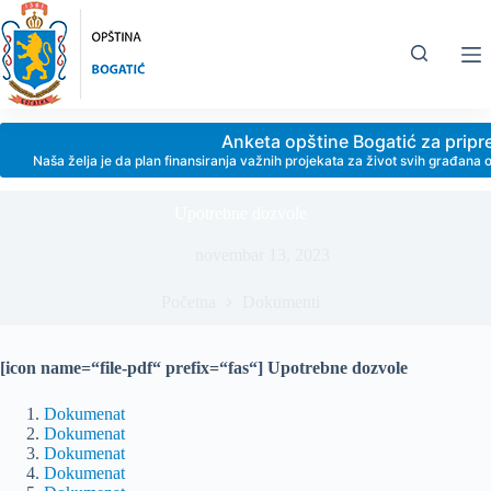
Skip
to
content
Anketa opštine Bogatić za prip
Naša želja je da plan finansiranja važnih projekata za život svih građan
Upotrebne dozvole
novembar 13, 2023
Početna
Dokumenti
[icon name=“file-pdf“ prefix=“fas“] Upotrebne dozvole
Dokumenat
Dokumenat
Dokumenat
Dokumenat