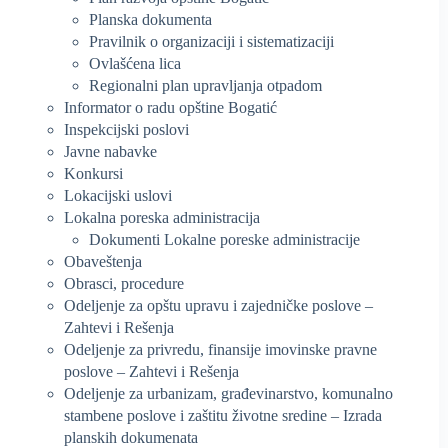
Planska dokumenta
Pravilnik o organizaciji i sistematizaciji
Ovlašćena lica
Regionalni plan upravljanja otpadom
Informator o radu opštine Bogatić
Inspekcijski poslovi
Javne nabavke
Konkursi
Lokacijski uslovi
Lokalna poreska administracija
Dokumenti Lokalne poreske administracije
Obaveštenja
Obrasci, procedure
Odeljenje za opštu upravu i zajedničke poslove –
Zahtevi i Rešenja
Odeljenje za privredu, finansije imovinske pravne
poslove – Zahtevi i Rešenja
Odeljenje za urbanizam, građevinarstvo, komunalno
stambene poslove i zaštitu životne sredine – Izrada
planskih dokumenata