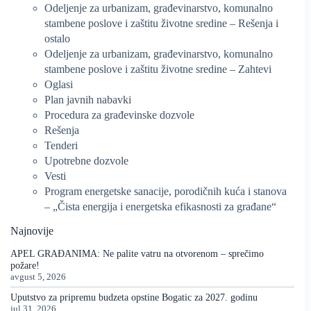
Odeljenje za urbanizam, građevinarstvo, komunalno
stambene poslove i zaštitu životne sredine – Rešenja i
ostalo
Odeljenje za urbanizam, građevinarstvo, komunalno
stambene poslove i zaštitu životne sredine – Zahtevi
Oglasi
Plan javnih nabavki
Procedura za građevinske dozvole
Rešenja
Tenderi
Upotrebne dozvole
Vesti
Program energetske sanacije, porodičnih kuća i stanova
– „Čista energija i energetska efikasnosti za građane“
Najnovije
APEL GRAĐANIMA: Ne palite vatru na otvorenom – sprečimo
požare!
avgust 5, 2026
Uputstvo za pripremu budzeta opstine Bogatic za 2027. godinu
jul 31, 2026