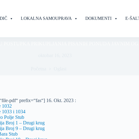
DIČ
LOKALNA SAMOUPRAVA
DOKUMENTI
E-ŠAL
U POSTUPKA PRIKUPLJANJA PISANIH PONUDA JAVNIM O
oktobar 16, 2023
Početna
Oglasi
file-pdf“ prefix=“fas“] 16. Okt. 2023 :
e 1032
 1033 i 1034
o Polje Stub
ja Broj 1 – Drugi krug
ja Broj 9 – Drugi krug
Bara Stub